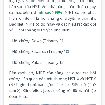
loạn gây ra bởi hiện tượng thừa hoặc thiếu một
bản sao của NST. Với khả năng chẩn đoán nguy
cơ mắc bệnh
chính xác >99%
, NIPT có thể phát
hiện lên đến 112 hội chứng di truyền ở thai nhi.
Đặc biệt, NIPT có độ nhạy và đặc hiệu rất cao đối
với 3 hội chứng di truyền phổ biến:
– Hội chứng Down (Trisomy 21)
– Hội chứng Edwards (Trisomy 18)
– Hội chứng Patau (Trisomy 13)
Bên cạnh đó, NIPT còn sàng lọc được các hội
chứng liên quan đến bất thường NST X và NST Y
(NST giới tính) bao gồm: Turner, Siêu nữ (Thể
tam X), Klinefelter, Jacobs; cùng với 86 vi/mất lặp
đoạn khác.