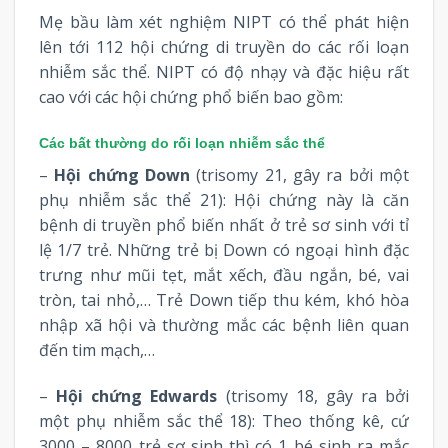
Mẹ bầu làm xét nghiệm NIPT có thể phát hiện
lên tới 112 hội chứng di truyền do các rối loạn
nhiễm sắc thể. NIPT có độ nhạy và đặc hiệu rất
cao với các hội chứng phổ biến bao gồm:
Các bất thường do rối loạn nhiễm sắc thể
–
Hội chứng Down
(trisomy 21, gây ra bởi một
phụ nhiễm sắc thể 21): Hội chứng này là căn
bệnh di truyền phổ biến nhất ở trẻ sơ sinh với tỉ
lệ 1/7 trẻ. Những trẻ bị Down có ngoại hình đặc
trưng như mũi tẹt, mắt xếch, đầu ngắn, bé, vai
tròn, tai nhỏ,… Trẻ Down tiếp thu kém, khó hòa
nhập xã hội và thường mắc các bệnh liên quan
đến tim mạch,…
–
Hội chứng Edwards
(trisomy 18, gây ra bởi
một phụ nhiễm sắc thể 18): Theo thống kê, cứ
3000 – 8000 trẻ sơ sinh thì có 1 bé sinh ra mắc