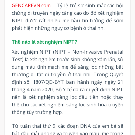
GENCAREVN.com
– Tỷ lệ trẻ sơ sinh mắc các hội
chứng di truyền ngày càng cao do đó xét nghiệm
NIPT được rất nhiều mẹ bầu tin tưởng để sớm
phát hiện những nguy cơ bệnh ở thai nhi.
Thế nào là xét nghiệm NIPT?
Xét nghiệm NIPT (NIPT – Non-Invasive Prenatal
Test) là xét nghiệm trước sinh không xâm lấn, sử
dụng máu tĩnh mạch mẹ để sàng lọc những bất
thường dị tật di truyền ở thai nhi. Trong Quyết
định số: 1807/QĐ-BYT ban hành ngày ngày 21
tháng 4 năm 2020, Bộ Y tế dã ra quyết định NIPT
nên là xét nghiệm sàng lọc đầu tiên hoặc thay
thế cho các xét nghiệm sàng lọc sinh hóa truyền
thống tùy trường hợp.
Từ tuần thai thứ 9, các đoạn DNA của em bé sẽ
bắt đầu giải phóng và truyền vào máu mẹ trong