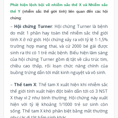
Phát hiện lệch bội về nhiễm sắc thể X và Nhiễm sắc
thể Y
(nhiễm sắc thể giới tính) liên quan đến các hội
chứng:
–
Hội chứng Turner
: Hội chứng Turner là bệnh
do mất 1 phần hay toàn thể nhiễm sắc thể giới
tính X ở nữ giới. Hội chứng xảy ra với tỷ lệ 1-1,5%
trường hợp mang thai, và cứ 2000 bé gái được
sinh ra thì có 1 trẻ mắc bệnh. Biểu hiện lâm sàng
của hội chứng Turner gồm dị tật về cấu trúc tim,
chiều cao thấp, rối loạn chức năng chính của
buồng trứng dẫn tới mất kinh nguyệt và vô sinh.
–
Thể tam X
: Thể tam X xuất hiện khi nhiễm sắc
thể giới tính xuất hiện đột biến dẫn tới có 3 NST
X thay vì 2 như bình thường. Hội chứng này xuất
hiện với tỷ lệ khoảng 1/1000 trẻ sơ sinh còn
sống. Thể tam X khó phân biệt bằng mắt thường
như các dị tật bẩm sinh khác.