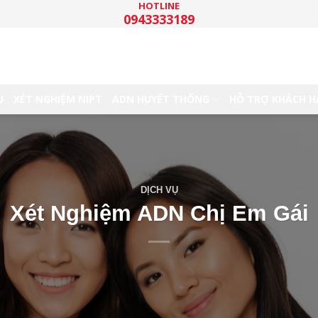
HOTLINE
0943333189
U
XÉT NGHIỆM NIPT
ADN HUYẾT THỐNG
HỖ TRỢ KHÁCH 
DỊCH VỤ
Xét Nghiệm ADN Chị Em Gái