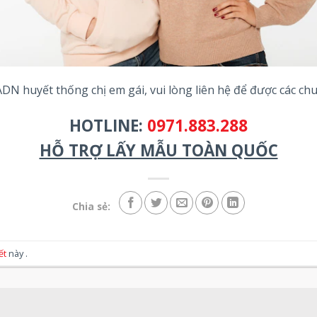
 ADN huyết thống
chị em gái
, vui lòng liên hệ để được các c
HOTLINE:
0971.883.288
HỖ TRỢ LẤY MẪU TOÀN QUỐC
Chia sẻ:
kết
này .